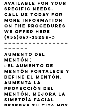
available for your 
specific needs. 
Call us today for 
more information 
on the procedures 
we offer here 
(956)867-3525📱♥️🌻
————————————————
——————
Aumento del 
mentón💉
✅El aumento de 
mentón fortalece y 
define el mentón, 
aumenta la 
proyección del 
mentón, mejora la 
simetría facial
Reserve su cita hoy 