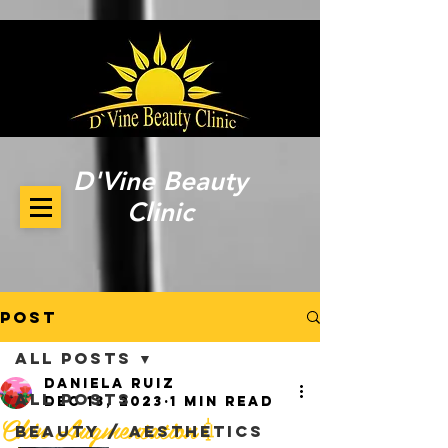
D'Vine Beauty
Clinic
Post
All Posts
Daniela Ruiz
All Posts
Dec 13, 2023
1 min read
Chin Augmentation💉
Beauty / Aesthetics