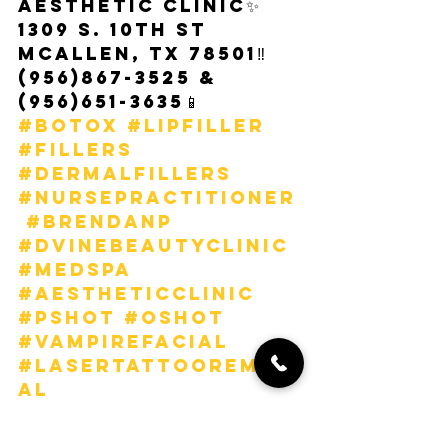
Aesthetic Clinic✨
1309 S. 10th St 
McAllen, Tx 78501‼️
(956)867-3525 & 
(956)651-3635📱
#botox
#lipfiller
#fillers
#dermalfillers
#nursepractitioner
#brendanp
#dvinebeautyclinic
#medspa
#aestheticclinic
#pshot
#oshot
#vampirefacial
#lasertattooremov
al
#fillersinjection
#rgvbeauty